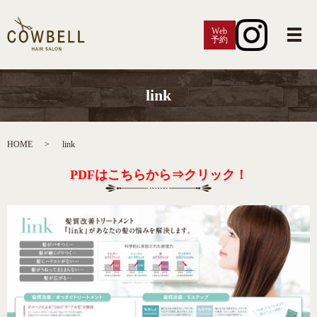
Web
予約
メ
link
HOME
link
PDFはこちらから⇒クリック！